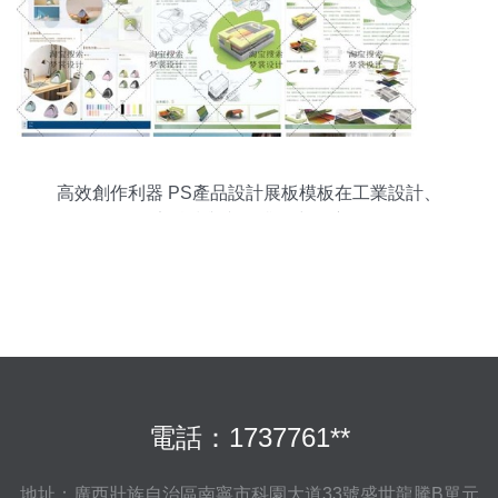
高效創作利器 PS產品設計展板模板在工業設計、
醫療科技與文創排版中的應用
電話：1737761**
地址：廣西壯族自治區南寧市科園大道33號盛世龍騰B單元