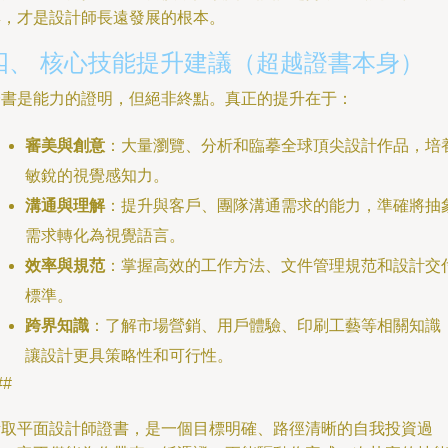
集，才是設計師長遠發展的根本。
四、 核心技能提升建議（超越證書本身）
證書是能力的證明，但絕非終點。真正的提升在于：
審美與創意
：大量瀏覽、分析和臨摹全球頂尖設計作品，培
敏銳的視覺感知力。
溝通與理解
：提升與客戶、團隊溝通需求的能力，準確將抽
需求轉化為視覺語言。
效率與規范
：掌握高效的工作方法、文件管理規范和設計交
標準。
跨界知識
：了解市場營銷、用戶體驗、印刷工藝等相關知識
讓設計更具策略性和可行性。
##
考取平面設計師證書，是一個目標明確、路徑清晰的自我投資過