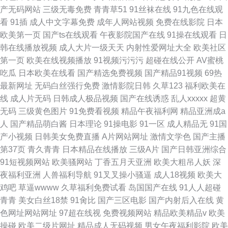
产无码网站
三级无毒免费
青青草51
91丝袜在线
91九色在线观
看
91插
成人中文字幕免费
成年人网站视频
免费在线影院
日本
欧美第一页
国产ts在线观看
午夜影院国产在线
91操在线观看
日
韩在线播放视频
成人大片一级天天
内射性爱网址大全
欧美社区
第一页
欧美在线视频播放
91视频污污污
超碰在线公开
AV蜜桃
吃瓜
日本欧美在线看
国产精选免费视频
国产精品91视频
69热
最新网址
无码白丝强行免费
激情影院日韩
久草123
福利欧美在
线
成人片无码
日韩成人极品视频
国产在线诱惑
乱人xxxxx
超黄
无码
三级黄色图片
91免费看视频
精品午夜福利网
精品亚洲成a
人
国产精品萌白酱
日本理论
91操电影
91一区
成人精品无
91国
产小视频
日韩美女免费直播
A片网站网址
激情文学色
国产主播
第37页
青久青青
日本精品在线播放
三级A片
国产日韩亚洲综合
91短视频网站
欧美骚网站
丁香五月天亚洲
欧美大粗吊人妖
深
夜福利亚洲
人兽福利导航
91叉叉操小骚逼
成人18视频
欧美大
鸡吧
草逼wwww
久草福利免费试看
岛国国产在线
91人人超碰
青青
美女白丝18禁
91肏比
国产三区电影
国产内射后入在线
黄
色网址网站网址
97超在线视
免费视频网站
精品欧美精品v
欧美
操碰
欧美二级片网址
精品成人无码视频
男女午夜福利影院
欧美