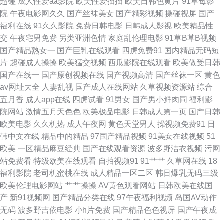
超碰
成人性爱aa影院
欧美性爱插插
欧美日韩色黄片
91草莓影
院
午夜电影网久久
国产丝袜美女
国产精彩视频
操碰视屏
国产
区免费国产 91在线视频观看 青青久久91 91大神尤物 成人AV天堂五月天网
福利在线
91久久影院
免费日韩电影
日韩成人影视
欧美精品性
交
午夜宅男免费
另类亚洲色情
家庭乱伦理电影
91草B草B视频
大香蕉99 久草网站最新 午夜蜜桃888 91熟女网 91传媒在线免费看 91怎么
国产精品熟女一
国产巨乳在线观看
四虎免费91
国内精品无码短
片
超碰成人操操
欧美猛交视频
西瓜影院在线观看
欧美做受日韩
进入网页 日韩123区访问指南 91韩国黄色网页 东京热成人导航 日本3级网络
国产在线一
国产原创视频在线
国产视频高清
国产丝袜一区
黄色
av网址大全
人妻乱视
国产成人在线网站
久草视频资源站
综合
入口 91在线综合观看 欧美强奸第5页 91白丝喷水自慰网站 91素人网 91视频
五月香
成人app在线
四虎试看
91男女
国产男小鲜肉同
福利影
院网站
激情五月天色色
欧美极品电影
日韩成人第一页
国产日韩
在线免费入口 国产午夜1024在线 手机福利刺激伦理片 91丝袜传媒视频网站
欧美电影
久久机热
成人午夜网
黄色天堂男人
操视频免费91
日
韩中文在线
精品中的精品
97国产精品视频
91美女在线视频
51
韩国三级A片网址 香蕉国产 91探花在线观 麻豆免费毛片 91精品资源网 国内
欧美
一区精品麻豆经典
国产在线观看资源
波多野洁衣视频
污网
站免费看
特级欧美在线观看
自拍视频91
91艹艹
久草网在线
18
性爱肏屄视频 青青草在线狠狠操 色色热99 91福利资源网页 豆花视频在线网
福利影院
老司机蜜桃在线
成人精品一区二区
韩日爆乳无码三级
欧美伦理电影网站
艹艹操操
AV黄色观看网站
日韩欧美在线国
址 丝袜精品一区在线 97干伊人 男人的天堂自拍网 91黑丝露脚 丁香成人色网
产
新91视频网
国产精品分类在线
97午夜福利视频
岛国AV动作
无码
波多野吉依电影
小h片免费
国产精品色色视屏
国产午夜成
香蕉视频下载黄 东方av网 日韩精品专区 国产十区在线观看 影音先锋色色网