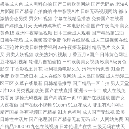
极品成人色
成人黑料自拍
国产日韩欧美网站
国产无码av
老湿A
片影院
国产精品自拍偷拍
牛牛影院A片
日韩无码视频网站
都市
激情变态另类
男女91视频
字幕在线精品播放
免费国产在线看
国产婷婷五月天
无码传媒导航
日本电影伦理
国产午夜高清
美女
黄色18
亚洲午夜精品视频
日本三级成人观看
国产精品第12页
日韩午夜场
成人视频高清免费
伦理在线影视
成人三级视频在线
91理论片
欧美日韩性爱福利
av午夜探花福利
精品毛片
久久叉
叉
另类人妖视频
欧美熟妇穴视频
丁香五月V国产
日韩黄色网址
豆花福利视频
轮理片自拍偷拍
日韩欧美美女视频
欧美A级黄色
影院
丁香影视五月花
福利视频电影久久
污污污污免费
91金典
免费
欧美三级日本
成人在线吃瓜网站
成人岛国影院
成人动漫二
区三区
久草在线最新
日韩精品推荐
国产精品一区自拍
男人天堂
a片123
另类视频欧美
国产在线直播
亚洲卡一卡二
成人在线免
费看黄
操操无码视频
国产高清第一页
91国产在线播放
国产女
人夜夜做
国产在线小视频
91com
91豆花成人
哪里有A片网址
精产国品
香蕉视频国产精品
91九色福利
成人国产无线视
欧美
日韩性生活片
国产伦理剧
国产精品无套无码
成年人网站免费
国
产精品1000
91九色在线视频
日本伦理片在线
三级无码在线天