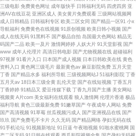
三级电影
免费黄色网址
成年版快手
日韩福利无码
四虎四房
亚
洲AV在线豆花
亚洲区成人
美女黄片免费观看
三级网站视频网
成人日韩精品
日韩福利专区
欧美二区女同
国产精品一区91
小x
导航福利
免费黄色在线视频
91原创视频
欧美日韩小视频
国产
成人在线无码
91黑料不
国产极品自拍
岛国最大色网站
精品无
码国产二品
欧美一及片
激情网婷婷
人妖大片
91天堂影视
国产
www
成年人伦理片
高清日韩电影
国产尤物视频在线
超碰福利
97视屏
91看片入口
日本国产成人视频
日本日韩欧美在线
黄色
资料入口
黄色网三级毛片
最新黄色av
麻豆影院免费
五月天堂
丁香
国产精品水多
福利所导航
三级视频网站J
51福利影院
丁香
五月天av
18日本三级全黄
乱伦天堂
国产在线短视频
丁香五月
丁香婷婷
91精品又
爱豆传媒下载
丁香九月国产主播
美女网站
视频黄
A片com
美女福利在线观看
狼人激情网
伦理片香港
极品
福利导航
黄色三级最新免费
91嫩草国产
午夜成年人网站
免费
国产高清视频
91草莓
丝瓜视频污成人
国产亚洲视品在线
国产
玖玖
国产免费毛不卡片
久久无码
国产精品网络
孕妇无码在线
91手机论坛
91视频新地址
91日逼
午夜啪视频
91啪水蜜桃网
国
产二区无码
91日韩在线观看
西瓜影院视频全集
国产孕妇无码视