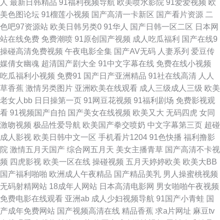
人
最新日韩精品
91福利视频导航
欧美喷水影院
91爱爱视频
欧
美色图论坛
91榴莲小视频
国产高清一卡新区
国产看片资源
二
超踫成人电影 男人AV影院 亚洲夜夜蜜桃 91视频国 黄页永久免费观看 91夫
色吧97资源站
欧美日韩另类0
91华人
国产日韩一区二区
日本网
站在线免费
免费潮喷
91原创国产视频
成人吃瓜福利
国产在线9
妻成人 国产91啪啪 五月丁香国产一区二区 91系列在线播放 久草视频下线 影
操碰高清免费视频
午夜电影全集
国产AV无码
人妻系列
爱豆传
媒倩女幽魂
超清国产剧大全
91中文字幕在线
免费在线小视频
音先锋avav最新 福利涩91 人人肏肏 91次元 国产福利一区二区在线 香蕉短
吃瓜福利小视频
免费91
国产日产亚洲精品
91社在线高清
人人
草香蕉
激情另类图片
亚洲欧美在线观看
成人三级成人三级
欧美
视频在线 91原创社区 日本不卡二区 91免费公开视频观看 黑丝AV老司机 天
老女人bb
日日操第一页
91网豆花视频
91福利剧场
免费影视观
看
91视频国产自拍
国产美女在线视频
欧美又大
无码四虎
女同
天激情导航 91社视频神马 久久999 91社区成人在线 九九在线热播新地址 五
激吻视频
极品性爱导航
欧美国产拳交喷奶
中文字幕第三页
超碰
成人影视
欧美日韩中文一区
手机看片1204
91色快播
福利撸影
月天bb激情网 91视频理论 日本a片影音先锋 91热爆国产人妖伪娘 韩国日本
院
激情五月天国产
综合网五月天
美女主播青草
国产高清不卡视
频
四虎影视
欧美一区在线
操碰视频
五月天婷婷欧美
欧美大BB
欧美国产 五月天综合影院 国产日韩亚洲另类 1024在线国产 东方AV在线100
国产福利啪啪
欧洲成人午夜精品
国产精品美乳
男人操蜜桃视频
无码射精网站
18成年人网站
日本高清电影网
男女啪啪午夜视频
青青草青草操 97不卡的在线视频 国产海角社区91 91夜射猫 东京热福利电影
免费电影在线观看
亚洲ab
成人少妇视频导航
91国产小青蛙
国
产成年免费网站
国产视频高清在线
精品香蕉
求a片网址
麻豆tv
在线 日韩综合无码不卡 91精东传媒网站 国产ts在线观看 瑟瑟资源站总站 超