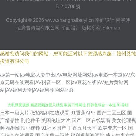
B-2-0706號
Copyright © 2026
www.shanghaibaiyi.cn
平面設計
南寧時
恒廣告傳媒有限公司
平面設計
版權所有
Sitemap
感谢您访问我们的网站，您可能还对以下资源感兴趣：赣州爻纯
投资有限公司
av第一站|av电影人妻中出|AV电影网址网站|av电影一本道|AV东
京无码在线观看|AV抖音一区二区|av豆花在线|AV短片黄站网
站|AV福利大全|AV福利导
网站地图
日本一级大片
微拍福利在线观看
91香蕉APP
国产二区三区
国
亚洲天堂免费视频 青青草好屌色 91视频网站在线看 俺来也听听婷 丰满熟妇
产精品性
乱伦种子
美国伦理大片
国产二区在线观看
美女伦理视
频
福利偷拍小视频
91社区国产
丁香五月天堂
欧美变态一区
国
大乳做爰视频 精品视频这里只精品 欧美日韩网址 日韩色综合一本道 91导航
产综合在线观看
国产免费一级片
福利视频资源站
成人午夜在线