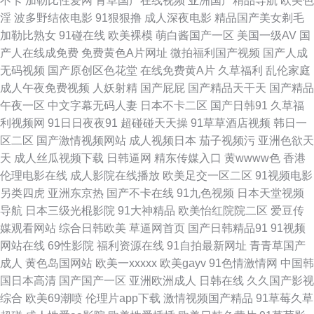
不卡
加勒比性爱网
青草国产在线视频
亚洲国产精品导航
欧美色
淫
波多野结依电影
91狠狠撸
成人深夜电影
精品国产美女剃毛
性生活 后入jk 丝瓜草莓视频污 俺来也伦理黄91 啊v网址 另类欧美日韩 在线
加勒比熟女
91碰在线
欧美裸模
萌白酱国产一区
美国一级AV
国
产人在线成免费
免费黄色A片网址
微拍福利国产视频
国产人成
观看黑丝AV 操女人的逼8p 欧美久久频道 午夜小视频男人天堂 91熟女丝袜在
无码视频
国产原创区色花堂
在线免费黄A片
久草福利
乱伦家庭
成人午夜免费视频
人妖射精
国产屁屁
国产精品天干天
国产精品
线 高清av无码福利 日日干屄网 91黑丝视频最新网址 九1网页免费版 亚洲色
午夜一区
中文字幕无码人妻
日本不卡二区
国产日韩91
久草福
利视频网
91日日夜夜91
超碰碰天天操
91草草酒店视频
韩日一
图免费在线观看 玖玖艹超碰 av免费网址福利 麻豆绿帽 午夜小视频在线 91竹
区二区
国产激情视频网站
成人视频日本
茄子视频污
亚洲色欲天
天
成人丝瓜视频下载
日韩逼网
精东传媒入口
黄wwww色
香港
菊国产熟女 狠狠撸狠狠操 色爸爸福利导航 91导航国产 白丝骚货艹白浆在线
伦理电影在线
成人影院在线播放
欧美足交一区二区
91视频电影
另类四虎
亚洲东京热
国产不卡在线
91九色视频
日本天堂视频
欧美大黄频在线观看 一级片欧美 97韩影视伦理 九九丝袜亚日上心九九 91成
导航
日本三级光棍影院
91大神精品
欧美怡红院院二区
爱豆传
媒观看网站
综合日韩欧美
草逼网首页
国产日韩精品91
91视频
人在线操 国产成人午夜在线 色婷婷观看入口 肏屄精品一区二区 美女被草网
网站在线
69性影院
福利资源在线
91自拍最新网址
青青草国产
成人
黄色岛国网站
欧美一xxxxx
欧美gayv
91色情激情网
中国韩
站 91超碰成人 成人国产一区 九九精品看 亚洲免费蜜桃 91熟女做爱视频在线
国日本高清
国产国产一区
亚洲欧洲成人
日韩在线
久久国产影视
综合
欧美69潮喷
伦理片app下载
激情视频国产精品
91草莓久草
91福利姬com 91白丝白虎萝莉 国产精品久久国产丰满 日韩视频123区 51社