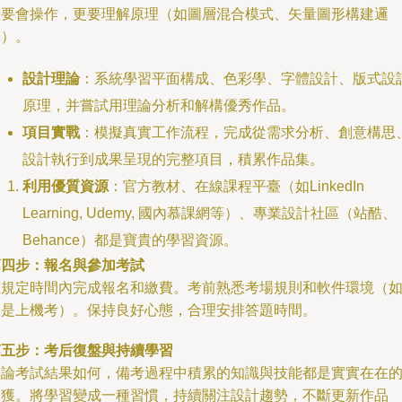
僅要會操作，更要理解原理（如圖層混合模式、矢量圖形構建邏
輯）。
設計理論
：系統學習平面構成、色彩學、字體設計、版式設
原理，并嘗試用理論分析和解構優秀作品。
項目實戰
：模擬真實工作流程，完成從需求分析、創意構思
設計執行到成果呈現的完整項目，積累作品集。
利用優質資源
：官方教材、在線課程平臺（如LinkedIn
Learning, Udemy, 國內慕課網等）、專業設計社區（站酷、
Behance）都是寶貴的學習資源。
第四步：報名與參加考試
在規定時間內完成報名和繳費。考前熟悉考場規則和軟件環境（
果是上機考）。保持良好心態，合理安排答題時間。
第五步：考后復盤與持續學習
無論考試結果如何，備考過程中積累的知識與技能都是實實在在
收獲。將學習變成一種習慣，持續關注設計趨勢，不斷更新作品