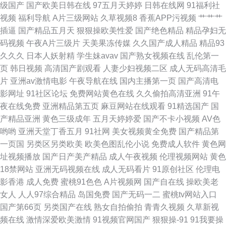
级国产
国产欧美日韩在线
97五月天婷婷
日韩在线网
91福利社
视频
福利导航
A片三级网站
久草视频8
香蕉APP污视频
艹艹艹
久艹大香蕉伊人AV www欧美成人 婷婷伊人大香蕉 www午夜福利AV 日本免
插逼
国产精品五月天
狠狠操欧美性爱
国产绝色精品
精品孕妇无
码视频
午夜A片三级片
天美果冻传媒
久久国产成人精品
精品93
费97 91免视频免费看 九九国产热 成人传媒视频网站大全 影音先锋亚洲AV无
久久久
日本人妖射精
学生妹avav
国产熟女视频在线
乱伦第一
页
韩日视频
高清国产剧观看
人妻少妇视频二区
成人无码高清毛
码 九九热一6 91理论视频 久久国产操偷 91玉足 男人天堂视频网 91福利啪
片
亚洲av激情电影
午夜导航在线
国内主播第一页
国产高清电
影网址
91社区论坛
免费网站黄色在线
久久偷拍高清亚洲
91午
国产日一韩 伊人五月天成人 久久八区 欧美性爱人与兽 精品一二三系列AV
夜在线免费
亚洲精品第五页
麻豆网站在线观看
91精选国产
国
产精品亚洲
黄色三级成年
五月天婷婷爱
国产不卡小视频
AV色
91欧日 色色福利视频 97海角熟女 午夜老司机福利av 国产精品欧美性爱 91
哟哟
亚洲天堂丁香五月
91社网
美女视频黄全免费
国产精品第
一页国
另类区另类欧美
欧美色图乱伦小说
免费成人软件
黄色网
成人看片视频 黄视网站 三级免费黄色 91狼友网操操 日韩成人无码人妻 AV
址视频播放
国产日产美产精品
成人午夜视频
伦理视频网站
黄色
18禁网站
亚洲无码视频在线
成人无码看片
91原创社区
伦理电
鲁鲁亚洲 欧美做爱在线
影香港
成人免费
蜜桃91色色
A片视频网
国产自在线
操欧美老
女人
人人97综合精品
岛国免费
国产无码一二
蜜桃tv网站入口
国产第66页
另类国产在线
熟女自拍偷拍
青青久视频
久草新视
频在线
激情深爱欧美激情
91视频官网国产
狠狠操-91
91我要操