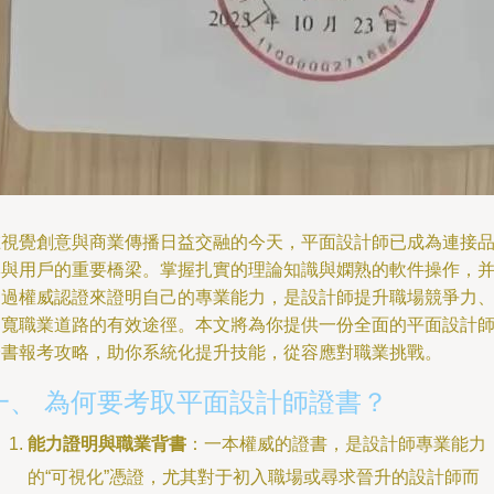
在視覺創意與商業傳播日益交融的今天，平面設計師已成為連接
牌與用戶的重要橋梁。掌握扎實的理論知識與嫻熟的軟件操作，
通過權威認證來證明自己的專業能力，是設計師提升職場競爭力
拓寬職業道路的有效途徑。本文將為你提供一份全面的平面設計
證書報考攻略，助你系統化提升技能，從容應對職業挑戰。
一、 為何要考取平面設計師證書？
能力證明與職業背書
：一本權威的證書，是設計師專業能力
的“可視化”憑證，尤其對于初入職場或尋求晉升的設計師而