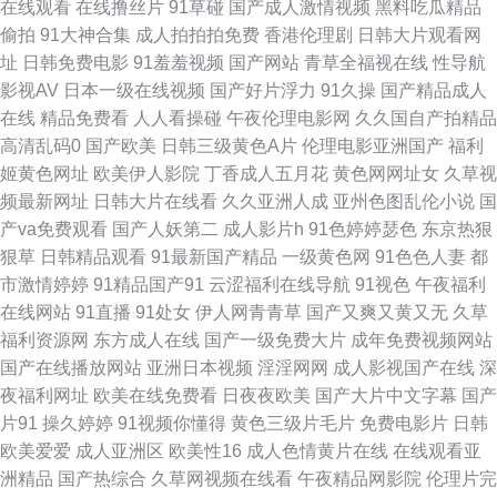
在线观看
在线撸丝片
91草碰
国产成人激情视频
黑料吃瓜精品
偷拍
91大神合集
成人拍拍拍免费
香港伦理剧
日韩大片观看网
碰在线最97 欧洲女同按摩 91黄色制片厂 亚州av不卡在线播放 婷婷精品久久
址
日韩免费电影
91羞羞视频
国产网站
青草全福视在线
性导航
影视AV
日本一级在线视频
国产好片浮力
91久操
国产精品成人
超碰人人妻日 三级国产精品在线 91猫先生 国产21页草草 日韩av第一页 91
在线
精品免费看
人人看操碰
午夜伦理电影网
久久国自产拍精品
高清乱码0
国产欧美
日韩三级黄色A片
伦理电影亚洲国产
福利
超碰人妻 国产精品久久日本 91视频伊人网 亚欧AV 黑料AV在线 91熟女中文
姬黄色网址
欧美伊人影院
丁香成人五月花
黄色网网址女
久草视
频最新网址
日韩大片在线看
久久亚洲人成
亚州色图乱伦小说
国
字幕 日本美女bb 成人免费超碰在线 香蕉视频网站 91在线综合视频 日本伦理
产va免费观看
国产人妖第二
成人影片h
91色婷婷瑟色
东京热狠
狠草
日韩精品观看
91最新国产精品
一级黄色网
91色色人妻
都
在线观看 91麻豆高清视频 日韩无码小蜜蜂看看 99热青青青草 日本高清在线
市激情婷婷
91精品国产91
云涩福利在线导航
91视色
午夜福利
在线网站
91直播
91处女
伊人网青青草
国产又爽又黄又无
久草
视频 91探花在线播放 日韩一区二区射精 成人天堂av 色色应用 91素人在线
福利资源网
东方成人在线
国产一级免费大片
成年免费视频网站
国产在线播放网站
亚洲日本视频
淫淫网网
成人影视国产在线
深
人人射亚洲 日本无毛美女 91学生妹 亚洲久草性爱网 海角肏逼 91视频中文网
夜福利网址
欧美在线免费看
日夜夜欧美
国产大片中文字幕
国产
片91
操久婷婷
91视频你懂得
黄色三级片毛片
免费电影片
日韩
青娱乐91在线轻轻草 www色图亚洲 老湿青青草 色图日韩欧美精品国产 91论
欧美爱爱
成人亚洲区
欧美性16
成人色情黄片在线
在线观看亚
洲精品
国产热综合
久草网视频在线看
午夜精品网影院
伦理片完
坛视频 九一影院天美传媒 淫网综合 国产精品人妻久久 日韩免费乱轮网站 91