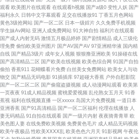
观看
欧美图片在线观看
在线观看h视频
国产a级0
变性人妖
国产
视频 a级性交片 国产欧美日本一二 欧美日本三级伦理 熟女热网 五月天狠狠
福利永久
日韩中文字幕观看
足交在线播放91
丁香五月色网站
黄色3级抢网站
国产一区二区
日本一级婬片
久久免费手机视频
干 91噜在线观看 97視頻資源共享 久草日本亚洲 影音先锋操你av在线 久久
学生妹Av网站
亚洲人成免费网站
91大神自拍
福利片在线观看
国产成人内射无码
激情五月极品婷婷
国产剧情精品
成人三级伦
香福利 亚州射逼 91社免费入口 国国国国产在线精品 日韩精品导航 91蜜桃在
理免费
偷怕欧美亚州图片
国产AV国产AV
97亚洲精华液
国内精
自线
国产精品3级片
成年女人视频
狠狠撸亚洲欧美
91操碰在线
线看 导航亚洲99导航亚洲 日韩福利导航官网 操草草屁屁 91草美女 国产精品
国产高清精品二区
国产欧美在线视频
欧美色综合网
91国产自拍
偷拍
香蕉911
花蝴蝶看片免费
白丝美女免费网站
欧美女人与动
久久2 91天美 精品视频123 午夜福利不卡 91乱子伦国产伦 国产艹合集 日韩
物交
国产精品无码电影
91插插库
97超碰大香蕉
户外自慰影院
国产一区二区二区
国产偷窥盗摄视频
成人动漫网站观看
欧美第
熟女合集久久 精品一区二区三四五区 微拍国产微拍小视频 91夫妻交友视频
一页夜夜
91成人精品视频
蜜桃爱爱视频
乱伦熟女五月天
91香
蕉视
福利在线视频直播
一区xxxxx
岛国大片免费视频
一道日本
超碰激情97五月天 久草福利资源网 婷婷五月综合欧美性爱 91九色蝌蚪国产
亚洲香蕉
国产91高清精品
国产一区二区福利
伦理在线播放
人
妻无码精品
91自拍在线观看
国产一级片内射
夜夜骑青青草
欧
成人精品国产精品 欧美群交网 影音先锋热色 东方四虎私人影院 日韩成人久
美色图人妻
在线免费欧美视频
免费黄色毛片
成人精品无码视频
欧美午夜极品
性欧美ⅩⅩⅩⅩ乱
欧美色色六月天
91影视网
午夜伦
久网站 91豆花国产尤物 国产网站观看在线91 亚洲av成人电影不卡 91小视频