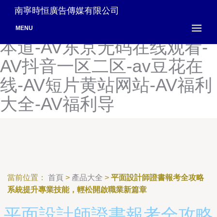
av第一站-av电影人妻中出-
南寧時恒廣告傳媒有限公司
AV电影网址网站-av电影一
MENU
本道-AV东京无码在线观看-
AV抖音一区二区-av豆花在
线-AV短片黄站网站-AV福利
大全-AV福利导
當前位置：
首頁
>
產品大全
>
平面設計師證書報考全攻略
系統提升專業技能，輕松開啟職業新篇章
平面設計師證書報考全攻略