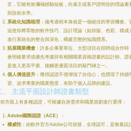
言，它能有效彌補經驗短板，向雇主或客戶證明你的理論素
與技術水準。
系統化知識梳理
：備考過程本身就是一個絕佳的學習機會。
迫使你將零散的軟件技巧、設計理論（如排版、色彩、構成
進行系統化的整合與深化，構建完整的知識體系。
拓展職業機會
：許多企事業單位、大型項目在招聘或合作時
會明確要求或優先考慮持有相關職業資格證書的設計師。證
是進入更高平臺、接觸更優質項目的敲門磚之一。
個人價值提升
：獲得認證不僅增強了自信心，也體現了持續
習、追求專業的職業態度，有助于個人品牌的建設。
二、 主流平面設計師證書類型
目前市面上有多種認證，可根據自身需求和職業規劃進行選擇：
Adobe國際認證（ACE）
：
權威性
：由軟件官方Adobe公司頒發，全球認可，是衡量設