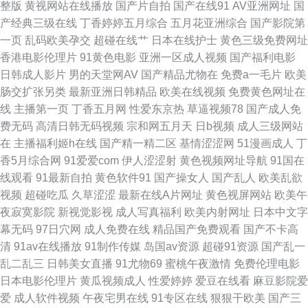
整版
黄视网站在线播放
国产片自拍
国产在线91
AV亚洲网址
国
产经典三级在线
丁香婷婷五月综合
五月花亚洲综合
国产影院第
精选国 黄色网页版入口 影音先锋操你av在线 黑料吃瓜福利姬AV 91成人电影
一页
乱码欧美孕交
超碰在线艹
日本在线护士
黄色三级免费网址
香港电影伦理片
91黄色电影
亚洲一区成人视频
国产福利电影
在线直播 高清日韩av无码网址 自拍探花第一页 精品25区 综合综色网 超碰夫
日韩成人影片
男的天堂网AV
国产精品尤物在
免费a一毛片
欧美
肠交扩张另类
最新亚洲日韩精品
欧美在线视频
免费黄色网址在
妻 日韩精品区 东京热美女性爱网 91cn在线观看 国产精品1 亚洲国产日韩在
线
主播第一页
丁香五月网
性爱东京热
草逼视频78
国产成人免
费无码
高清日韩无码视频
宗和网五月天
日b视频
成人三级网站
线成人 东京热大香蕉av 日韩无码成人网 91自慰喷水 日韩二区不卡综合 国产
在
主播福利姬h在线
国产精一精二区
基情涩涩网
51漫画成人
丁
香5月综合网
91爱爱com
伊人涩涩射
黄色视频网址导航
91国在
真实乱伦 91情爱网 91户外露出在线观看 老司机电影院 在线免费小视频 大香
线观看
91最新自拍
黄色软件91
国产操女人
国产乱人
欧美乱欲
视频
超碰吃瓜
久草涩涩
最新在线A片网址
黄色视屏网站
欧美午
蕉伊人殴美 91视频免费观看 日韩列表中文 精东肏屄 白丝后入 51自拍视频
夜寂寞影院
新视觉影视
成人写真福利
欧美内射网址
日本中文字
幕无码
97日穴网
成人免费在线
精品国产免费观看
国产不卡高
內射久久视频官网 黑森林福利导航 91草草激情网 丁香五月最新地址 色悠悠
清
91av在线播放
91制作传媒
岛国av资源
超碰91资源
国产乱一
乱二乱三
日韩美女直播
91尤物69
蜜桃午夜激情
免费伦理电影
成人无码视频 久草综合网 91黄色视频播放 深爱激情综合网91 成人岛国搬运
日本电影伦理片
黄瓜视频成人
性爱婷婷
爱豆在线看
麻豆影院爱
爱
成人软件视频
午夜宅男在线
91专区在线
狠狠干欧美
国产三
工 亚洲色图传媒 国产视频社区论坛 91视频国语免费 精品欧美内射 91人人看