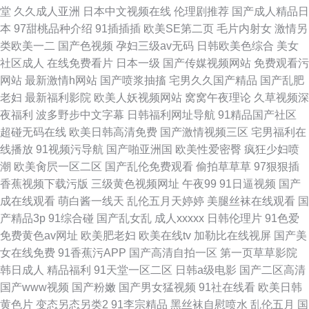
堂
久久成人亚洲
日本中文视频在线
伦理剧推荐
国产成人精品日
本
97甜桃品种介绍
91插插插
欧美SE第二页
毛片内射女
激情另
类欧美一二
国产色视频
孕妇三级av无码
日韩欧美色综合
美女
社区成人
在线免费看片
日本一级
国产传媒视频网站
免费观看污
网站
最新激情h网站
国产喷浆抽搐
宅男久久国产精品
国产乱肥
老妇
最新福利影院
欧美人妖视频网站
窝窝午夜理论
久草视频深
夜福利
波多野步中文字幕
日韩福利网址导航
91精品国产社区
超碰无码在线
欧美日韩高清免费
国产激情视频三区
宅男福利在
线播放
91视频污导航
国产啪亚洲国
欧美性爱密臀
疯狂少妇喷
潮
欧美肏屄一区二区
国产乱伦免费观看
偷拍草草草
97狠狠插
香蕉视频下载污版
三级黄色视频网址
午夜99
91日逼视频
国产
成在线观看
萌白酱一线天
乱伦五月天婷婷
美腿丝袜在线观看
国
产精品3p
91综合碰
国产乱女乱
成人xxxxx
日韩伦理片
91色爱
免费黄色av网址
欧美肥老妇
欧美在线tv
加勒比在线视屏
国产美
女在线免费
91香蕉污APP
国产高清自拍一区
第一页草草影院
韩日成人
精品福利
91天堂一区二区
日韩a级电影
国产二区高清
国产www视频
国产粉嫩
国产男女猛视频
91社在线看
欧美日韩
黄色片
变态另态另类2
91李宗精品
黑丝袜自慰喷水
乱伦五月
国