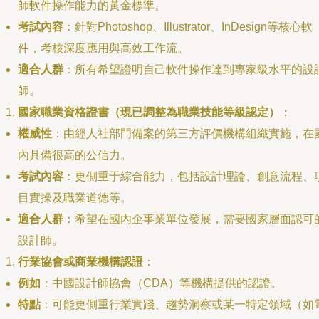
師軟件操作能力的黃金標準。
考試內容
：針對Photoshop、Illustrator、InDesign等核心軟
件，考核深度應用與高效工作流。
適合人群
：所有希望證明自己軟件操作達到專家級水平的設
師。
國家職業資格證書（現已調整為職業技能等級認定）
：
權威性
：由經人社部門備案的第三方評價機構組織實施，在
內具備很高的公信力。
考試內容
：更側重于綜合能力，包括設計理論、創意流程、
目實操及職業道德等。
適合人群
：希望在國內企事業單位發展，需要國家層面認可
設計師。
行業協會或商業機構認證
：
例如
：中國設計師協會（CDA）等機構提供的認證。
特點
：可能更側重行業實踐、趨勢洞察或某一特定領域（如