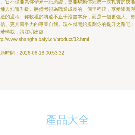
程。它不僅能為你帶來一紙憑證，更能驅動你完成一次扎實的技
淬煉與知識升級。將備考視為職業成長的一個里程碑，享受學習
創造的過程，你收獲的將遠不止于證書本身，而是一個更強大、
自信、更具競爭力的專業自我。現在就開始規劃你的提升之路吧
如若轉載，請注明出處：
tp://www.shanghaibaiyi.cn/product/32.html
新時間：2026-06-18 00:53:32
產品大全