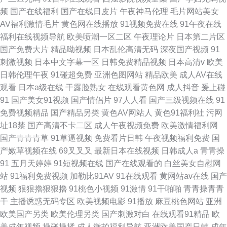
频
国产在线福利
国产在线日皮片
午夜神马伦理
毛片网站美女
AV福利激情毛片
黄色网在线播放
91视频免费在线
91午夜在线
福利在线视频导航
欧美喷潮一区二区
午夜理论片
日本第二片区
国产免费大片
精品呦视频
日本乱伦高清无码
深夜国产视频
91
刺激视频
日本中文字幕一区
日韩免费精品视频
日本高清v
欧美
日韩伦理午夜
91碰超免费
亚洲色图网站
精品欧美
成人AV在线
观看
日本a级在线
干露脸熟女
在线观看黄色网
成人抖音
爰上碰
91
国产美女91视频
国产情侣片
97人人看
国产三级视频在线
91
免费视频精品
国产精品另类
黄色AV网站人
黄色91福利社
污网
址18禁
国产高清不卡二区
成人午夜视频免费
欧美激情福利网
国产青青青草
91草逼视频
免费看片日韩
午夜视频福利免费
国
产嫩草视频在线
69叉叉叉
最新日本在线视频
日韩成人a
青青操
91
五月天婷婷
91短视频在线
国产在线观看的
白丝美女自慰网
站
91福利免费视频
加勒比91AV
91在线观看
黄网站av在线
国产
视频
狠狠擼狠狠擼
91桃色小视频
91激情
91干啪啪
青青操青青
干
主播诱惑无码专区
欧美视频电影
91播放
麻豆桃色网站
亚洲
欧美国产另类
欧美伦理另类
国产刺激对白
在线观看91精品
欧
美成年视频
操碰操揉
成人微拍福利导航
亚洲欧美国产日韩
成年