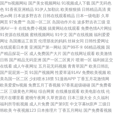
国产ts视频网站
国产美女视频网站
91视频成人下载
国产无码色
色
91香蕉亚洲精品
91伊人加勒比
欧美狠狠插
日韩精品高清
黄
色av网
日本波多野吉衣
日韩在线观看精品
日本一级电影
久草
网页
97免费艹
岛国一区二区
岛国动作片在
波多野吉衣三级
亚
洲AV一卡
在线免费小视频
搞黄网站在线观看
免费色情A片网扯
91资源在线视频
蜜桃视频网站
91中文
国产在线视频
福利爱爱
网址
岛国搬运工首页
伦理朋友的妈妈
丝袜女同
日韩性爱网址
在线观看日本黄
亚洲国产第一网站
国产99不卡
66精品视频
国
产精品探花一区
成人免费国产大片
国产在线网址观看
欧美激情
日韩
国产精品无码亚洲
国产一区二区黄片
喷潮一区
福利姬足交
在线看
成人午夜网址
五月花无码视频
青青草国产
欧美日韩乱
国产屁屁第一页
91国产视频网
性爱草逼91AV
免费欧美视频
欧
美岛国一区二区
少妇喷水18禁
51漫画APP
丁香五月花激情网
欧美爱爱tv视频
免费五月丁香视频
97香蕉超级碰碰
国产免费看
二区
三级黄色片网站
综合网黄
在线播放观看
欧美电影在线
伦
理片在哪里看
蜜桃午夜网
久草资源在
日本三级大全
久久福利
福利所导航视频
成人片免费
国产第9页
中文字幕bt原声
三级日
韩欧美
午夜视频123
日本推理片
丁香五月网站
国产免费看视频